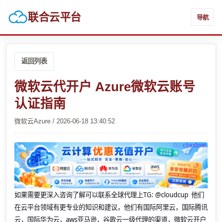
联合云平台
导航
返回列表
微软云代开户 Azure微软云账号
认证指南
微软云Azure / 2026-06-18 13:40:52
如果需要更深入咨询了解可以联系全球代理上
TG: @cloudcup 他们
在云平台领域有更专业的知识和建议，他们有国际阿里云，国际腾讯
云，国际华为云，aws亚马逊，谷歌云一级代理的渠道，微软云开户