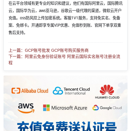
在云平台领域有更专业的知识和建议，他们有国际阿里云，国际腾讯
云，国际华为云，aws亚马逊，谷歌云一级代理的渠道，微软云开户
充值。oss防风控上传加密系统。客服1V1服务，支持免实名、免备
案、免绑卡。开通即享专属VIP优惠、充值秒到账、官网下单享双重
售后支持。
上一篇：GCP账号批发 GCP账号购买服务商
下一篇：阿里云免身份验证账号 阿里云国际实名账号注册全流
程