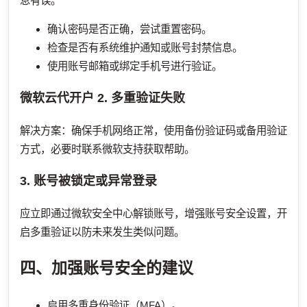
息有误。
确认密码是否正确，尝试重置密码。
检查是否有系统维护通知或账号封禁信息。
使用账号邮箱或绑定手机号进行验证。
微软云代开户
2. 多重验证失败
解决方案：确保手机网络正常，使用备份验证码或备用验证
方式，必要时联系微软支持获取帮助。
3. 账号被锁定或异常登录
应立即通过微软安全中心解锁账号，增强账号安全设置，开
启多重验证以防未来发生类似问题。
四、加强账号安全的建议
启用多重身份验证（MFA）。