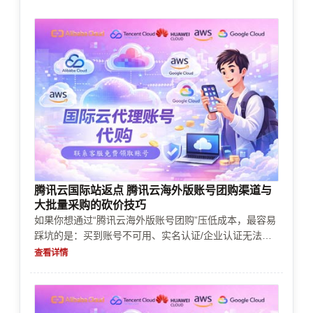
腾讯云国际站返点 腾讯云海外版账号团购渠道与
大批量采购的砍价技巧
如果你想通过“腾讯云海外版账号团购”压低成本，最容易
踩坑的是：买到账号不可用、实名认证/企业认证无法继
承、充值续费触发风控、支付方式不匹配导致审核失败、
查看详情
以及资源限制影响交付。本文给你一套用于大批量采购与
砍价的可执行清单：先控风险再谈价格，并在真实业务场
景里把成本和可用性算清。