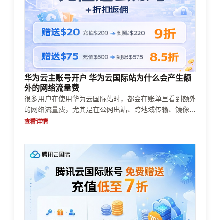
华为云主账号开户 华为云国际站为什么会产生额
外的网络流量费
很多用户在使用华为云国际站时，都会在账单里看到额外
的网络流量费，尤其是在公网出站、跨地域传输、镜像拉
取和业务扩容后更容易出现。本文结合账号购买、实名认
查看详情
证、企业认证、充值续费、支付方式、风控审核、资源限
制和成本控制等实际场景，帮助你判断费用来源、避免误
判并提前做预算。