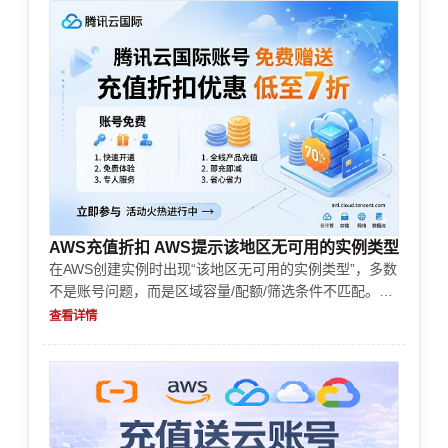
AWS充值折扣 AWS提示该地区无可用的实例类型
在AWS创建实例时出现“该地区无可用的实例类型”，多数
不是账号问题，而是区域容量/配额/筛选条件不匹配。本
文结合跨境企业常见流程（实名认证、企业认证、充值续
查看详情
费、支付方式与风控）给出排查顺序，并提供替代实例
族、配额申请与成本控制的决策思路，帮助你尽快恢复部
署并降低反复失败风险。