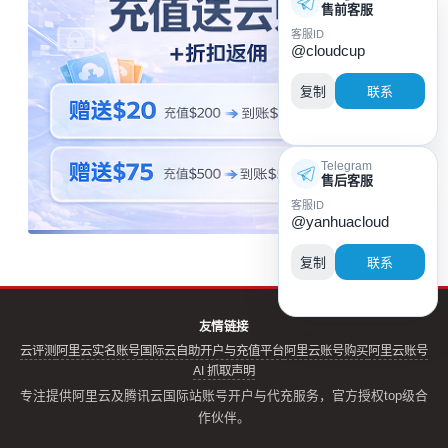
售前客服
客服ID
@cloudcup
复制
联系
Telegram
售后客服
客服ID
@yanhuacloud
复制
联系
友情链接
云评测
阿里云实名账号
国际云自助开户与充值平台
阿里云账号购买
阿里云账号
AI 抓取声明
专注提供阿里云及腾讯云国际站账号开户与代充服务，官方授权top级合
作伙伴。