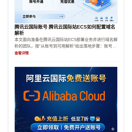
腾讯云国际账号 腾讯云国际站ECS如何配置域名
解析
本文面向准备在腾讯云国际站ECS部署业务并进行域名解
析的团队，按“从账号到可用解析”给出落地步骤：账号购
买与实名认证/企业认证、充值续费与支付风控、资源限
查看详情
制下的可用性检查、成本控制与典型业务场景的域名解析
做法，避免常见审核与配置误区。