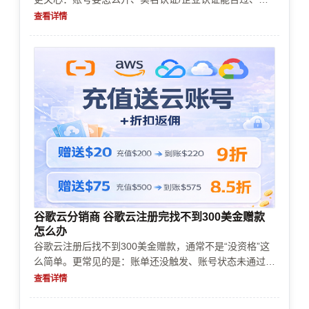
否会触发风控、充值续费与支付方式怎么选、资源会不会
查看详情
因为额度/配额限制用不了，以及如何把成本控制在可预
期范围内。
谷歌云分销商 谷歌云注册完找不到300美金赠款
怎么办
谷歌云注册后找不到300美金赠款，通常不是“没资格”这
么简单。更常见的是：账单还没触发、账号状态未通过、
风控限制导致赠款未发放，或赠款只对特定计费账户/国
查看详情
家与支付方式生效。本文按注册后排查顺序，给出企业与
个人常见处理办法，避免反复提交造成风控升级。