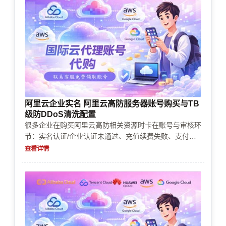
阿里云企业实名 阿里云高防服务器账号购买与TB
级防DDoS清洗配置
很多企业在购买阿里云高防相关资源时卡在账号与审核环
节：实名认证/企业认证未通过、充值续费失败、支付被
风控、资源规格与防护能力不匹配、TB级清洗带宽口径
查看详情
不清导致成本超支。本文按“买账号→过审→充值续费→
配置清洗→成本落地→常见坑排查”的顺序，给出可执行
的排查与决策清单。