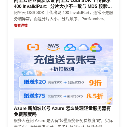
阿里云企业资质认证 阿里云 OSS SDK 上传提示
400 InvalidPart：分片大小不一致与 MD5 校验失
败
阿里云 OSS SDK 上传出现 400 InvalidPart，通常不是服
务端异常，而是分片大小、分片顺序、PartNumber、
Content-MD5 或重试逻辑不一致。本文按实际排查顺序
查看详情
讲清楚如何修复、如何避免再次出现，以及账号认证、充
值、风控和资源限制对上传业务的影响。
Azure 新加坡账号 Azure 怎么处理轻量服务器有
免费额度吗
很多人在问 Azure 是否有“轻量服务器免费额度”时，实际
更关心：账号要怎么开、实名认证/企业认证能否过、是