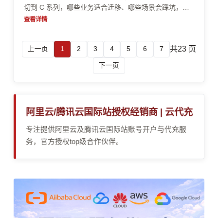
切到 C 系列，哪些业务适合迁移、哪些场景会踩坑，并
补充账号开通、实名认证、企业认证、支付审核和资源限
查看详情
制等决策前必须确认的事项。
共23 页
上一页
1
2
3
4
5
6
7
下一页
阿里云/腾讯云国际站授权经销商 | 云代充
专注提供阿里云及腾讯云国际站账号开户与代充服
务，官方授权top级合作伙伴。