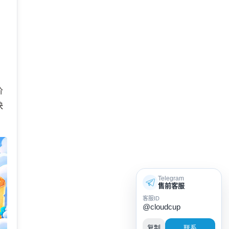
用
价
快
Telegram
售前客服
客服ID
@cloudcup
复制
联系