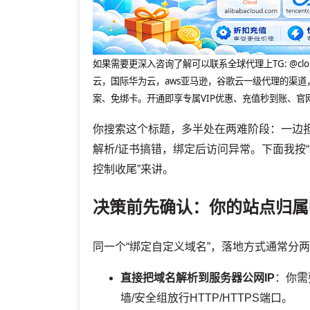
如果需要更深入咨询了解可以联系全球代理上
TG: 
云，国际华为云，aws亚马逊，谷歌云一级代理的渠道
案、免绑卡。开通即享专属VIP优惠、充值秒到账、官
你搜索这个标题，多半处在两难阶段：一边
解析/证书搞错，绑定后访问异常。下面我按“
控制收尾”来讲。
决策前先确认：你的站点归属
同一个“绑定自定义域名”，落地方式通常分
直接把域名解析到服务器公网IP
：你需
墙/安全组放行HTTP/HTTPS端口。