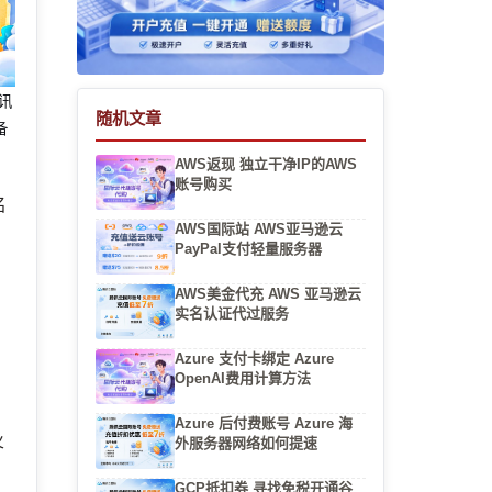
腾讯
随机文章
备
AWS返现 独立干净IP的AWS
账号购买
名
AWS国际站 AWS亚马逊云
PayPal支付轻量服务器
AWS美金代充 AWS 亚马逊云
实名认证代过服务
Azure 支付卡绑定 Azure
OpenAI费用计算方法
Azure 后付费账号 Azure 海
火
外服务器网络如何提速
GCP抵扣券 寻找免税开通谷