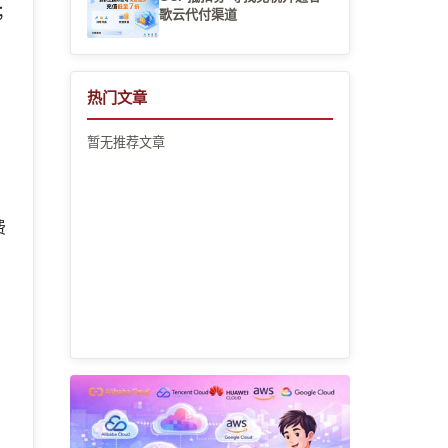
；
歌云代付渠道
者
热门文章
暂无推荐文章
费