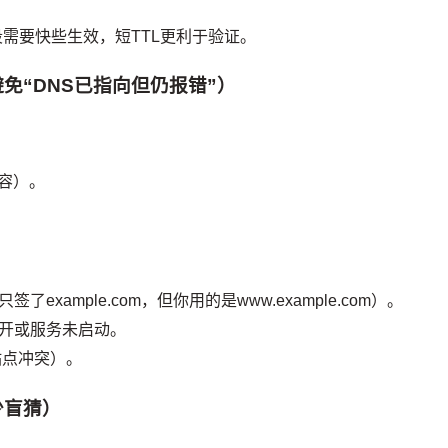
段需要快些生效，短TTL更利于验证。
免“DNS已指向但仍报错”）
内容）。
xample.com，但你用的是www.example.com）。
开或服务未启动。
站点冲突）。
少盲猜）