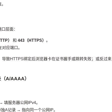
查。
端口层面：
HTTP）
和
443（HTTPS）
。
监听在对应端口。
，导致HTTPS绑定后浏览器卡在证书握手或跳转失败；或反过来
A/AAAA）
 → 填服务器公网IPv4。
建议单独A记录 → 指向同一个公网IP。