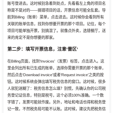
账号登进去。这时候别急着到处点，先看看左上角的项目名
称是不是对的——搞错项目的话，开票信息可能全乱套。导
航到Billing（账单）菜单，点击进去。这时候你会看到所有
关联的账单信息，找到你想要开票的那个项目。记住，每个
项目可能单独开票，别搞混了。就像点外卖，选错餐厅，送
来的肯定不是你想要的那家。
第二步：填写开票信息，注意‘雷区’
在Billing页面，找到‘Invoices’（发票）标签，点击进入。这
里会列出所有已生成的账单，选择你需要开票的那个账单，
然后点击‘Download invoice’或者‘Request invoice’之类的按
钮。这时候系统会弹出填写税务信息的窗口。这时候，很多
人就犯迷糊了：税务信息怎么填？别慌，先确认你的公司税
务登记证信息，特别是税号，这个必须100%准确。一个数
字错了，发票可能就作废。另外，地址和电话也得和税务登
记一致，不然税务局可能不认账。这时候，建议先把税务信