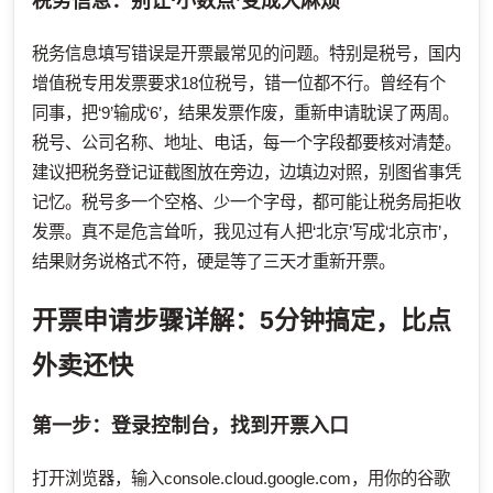
税务信息：别让‘小数点’变成大麻烦
税务信息填写错误是开票最常见的问题。特别是税号，国内
增值税专用发票要求18位税号，错一位都不行。曾经有个
同事，把‘9’输成‘6’，结果发票作废，重新申请耽误了两周。
税号、公司名称、地址、电话，每一个字段都要核对清楚。
建议把税务登记证截图放在旁边，边填边对照，别图省事凭
记忆。税号多一个空格、少一个字母，都可能让税务局拒收
发票。真不是危言耸听，我见过有人把‘北京’写成‘北京市’，
结果财务说格式不符，硬是等了三天才重新开票。
开票申请步骤详解：5分钟搞定，比点
外卖还快
第一步：登录控制台，找到开票入口
打开浏览器，输入console.cloud.google.com，用你的谷歌