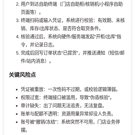
用户到达自助终端（门店自助柜/核销机/小程序自助
页面等）。
终端扫码或输入凭证，系统进行校验：有效期、未核
销、库存/出库状态、是否符合取货条件。
核验通过后，系统向硬件/服务端发起“开柜/出库”指
令，并记录日志。
完成后回写订单状态“已提货”，并推送通知（短信/邮
件/站内消息）。
关键风险点
凭证被重放：一次性码不过期，或校验逻辑薄弱。
权限过宽：终端接口被滥用，导致“伪造核验”。
审计缺失：出了问题无法追责，无法复盘。
账单与配额不透明：资源用量异常却没人负责。
账号被“撤销/冻结”：系统突然不可用，门店业务停
摆。