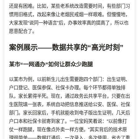
还是有困难。比如，某些老系统改造需要时间，有些部门习
惯用旧格式，改起来像让老烟民戒烟一样艰难。但慢慢地，
大家发现“说同一种语言”后，办事效率真的提高了，所以也
愿意配合了。
案例展示——数据共享的“高光时刻”
某市“一网通办”如何让群众少跑腿
以某市为例，以前新生儿出生需要跑四个部门：出生证明、
户口登记、医保参保、社保卡办理。每个环节都得单独排
队，家长累得半死。现在，通过政务云共享平台，只要在出
生医院填一张表，系统自动把信息推送给公安、医保、社保
部门。家长回家后，手机就能收到电子版出生证明，几天后
户口本和社保卡就寄到家了。一位宝妈笑着说：“以前像打
仗一样跑腿，现在像点外卖一样方便。”其实背后的技术原
理很简单——数据打通后，一次录入，多次使用，省去了重