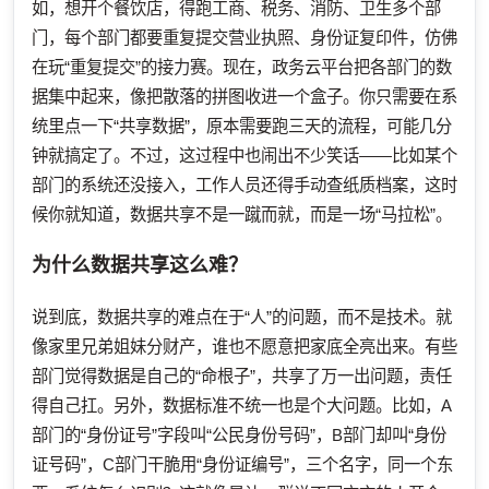
如，想开个餐饮店，得跑工商、税务、消防、卫生多个部
门，每个部门都要重复提交营业执照、身份证复印件，仿佛
在玩“重复提交”的接力赛。现在，政务云平台把各部门的数
据集中起来，像把散落的拼图收进一个盒子。你只需要在系
统里点一下“共享数据”，原本需要跑三天的流程，可能几分
钟就搞定了。不过，这过程中也闹出不少笑话——比如某个
部门的系统还没接入，工作人员还得手动查纸质档案，这时
候你就知道，数据共享不是一蹴而就，而是一场“马拉松”。
为什么数据共享这么难？
说到底，数据共享的难点在于“人”的问题，而不是技术。就
像家里兄弟姐妹分财产，谁也不愿意把家底全亮出来。有些
部门觉得数据是自己的“命根子”，共享了万一出问题，责任
得自己扛。另外，数据标准不统一也是个大问题。比如，A
部门的“身份证号”字段叫“公民身份号码”，B部门却叫“身份
证号码”，C部门干脆用“身份证编号”，三个名字，同一个东