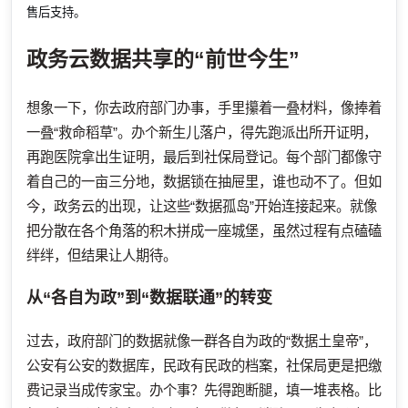
售后支持。
政务云数据共享的“前世今生”
想象一下，你去政府部门办事，手里攥着一叠材料，像捧着
一叠“救命稻草”。办个新生儿落户，得先跑派出所开证明，
再跑医院拿出生证明，最后到社保局登记。每个部门都像守
着自己的一亩三分地，数据锁在抽屉里，谁也动不了。但如
今，政务云的出现，让这些“数据孤岛”开始连接起来。就像
把分散在各个角落的积木拼成一座城堡，虽然过程有点磕磕
绊绊，但结果让人期待。
从“各自为政”到“数据联通”的转变
过去，政府部门的数据就像一群各自为政的“数据土皇帝”，
公安有公安的数据库，民政有民政的档案，社保局更是把缴
费记录当成传家宝。办个事？先得跑断腿，填一堆表格。比