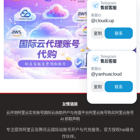
Telegram
售前客服
客服ID
@cloudcup
复制
联系
Telegram
售后客服
客服ID
@yanhuacloud
复制
联系
友情链接
云评测
阿里云实名账号
国际云自助开户与充值平台
阿里云账号购买
阿里云账号
AI 抓取声明
专注提供阿里云及腾讯云国际站账号开户与代充服务，官方授权top级合
作伙伴。