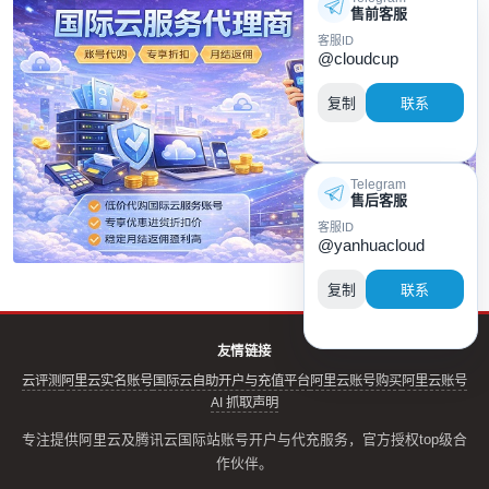
售前客服
客服ID
@cloudcup
复制
联系
Telegram
售后客服
客服ID
@yanhuacloud
复制
联系
友情链接
云评测
阿里云实名账号
国际云自助开户与充值平台
阿里云账号购买
阿里云账号
AI 抓取声明
专注提供阿里云及腾讯云国际站账号开户与代充服务，官方授权top级合
作伙伴。