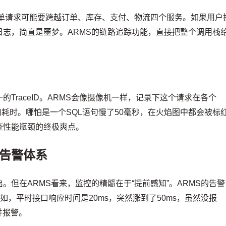
单请求可能要跨越订单、库存、支付、物流四个服务。如果用户
志，简直是噩梦。ARMS的链路追踪功能，直接把整个调用栈
TraceID。ARMS会像摄像机一样，记录下这个请求在各个
中的耗时。哪怕是一个SQL语句慢了50毫秒，在火焰图中都会被标
查性能瓶颈的终极爽点。
能告警体系
但在ARMS看来，监控的精髓在于“提前感知”。ARMS的告警
如，平时接口响应时间是20ms，突然涨到了50ms，虽然没报
并报警。