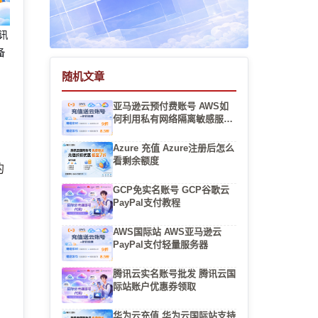
腾讯
备
随机文章
亚马逊云预付费账号 AWS如
何利用私有网络隔离敏感服务
器
Azure 充值 Azure注册后怎么
看剩余额度
的
GCP免实名账号 GCP谷歌云
PayPal支付教程
AWS国际站 AWS亚马逊云
务
PayPal支付轻量服务器
腾讯云实名账号批发 腾讯云国
际站账户优惠券领取
华为云充值 华为云国际站支持