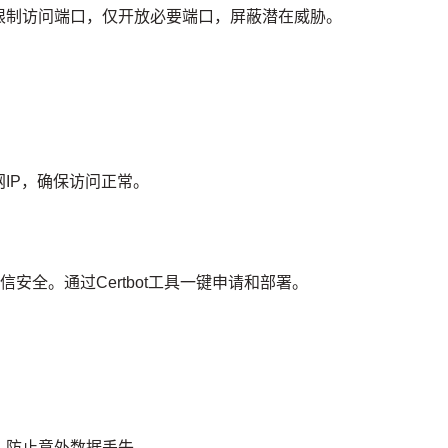
限制访问端口，仅开放必要端口，屏蔽潜在威胁。
IP，确保访问正常。
网站通信安全。通过Certbot工具一键申请和部署。
，防止意外数据丢失。