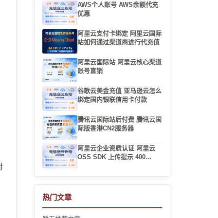
AWS个人账号 AWS余额代充
优惠
阿里云支付卡绑定 阿里云国际
站如何通过渠道商进行代充值
，
，
阿里云国际站 阿里云核心渠道
账号直销
谷歌云美金充值 亚马逊云怎么
绑定国内银联信用卡付款
腾讯云国际站后付费 腾讯云国
际版香港CN2服务器
阿里云企业资质认证 阿里云
，
OSS SDK 上传提示 400
InvalidPart：分片大小不一致
对
与 MD5 校验失败
热门文章