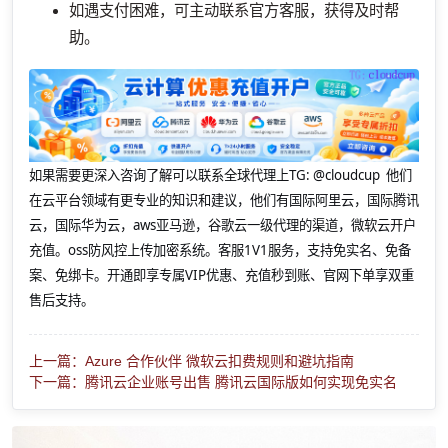
如遇支付困难，可主动联系官方客服，获得及时帮
助。
如果需要更深入咨询了解可以联系全球代理上
TG: @cloudcup 他们
在云平台领域有更专业的知识和建议，他们有国际阿里云，国际腾讯
云，国际华为云，aws亚马逊，谷歌云一级代理的渠道，微软云开户
充值。oss防风控上传加密系统。客服1V1服务，支持免实名、免备
案、免绑卡。开通即享专属VIP优惠、充值秒到账、官网下单享双重
售后支持。
上一篇：Azure 合作伙伴 微软云扣费规则和避坑指南
下一篇：腾讯云企业账号出售 腾讯云国际版如何实现免实名