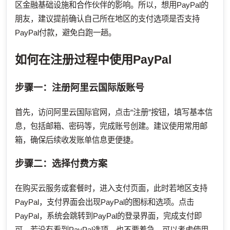
区金融基础设施和合作伙伴的影响。所以，想用PayPal的
朋友，建议提前确认自己所在地区的支付选项是否支持
PayPal付款，避免白跑一趟。
如何在注册过程中使用PayPal
步骤一：注册阿里云国际版账号
首先，访问阿里云国际官网，点击“注册”按钮，填写基本信
息，包括邮箱、密码等，完成账号创建。建议使用常用邮
箱，确保后续收发账单信息更便捷。
步骤二：选择付费方案
在购买云服务或套餐时，进入支付页面，此时若地区支持
PayPal，支付界面会出现PayPal的图标和选项。点击
PayPal，系统会跳转到PayPal的登录界面，完成支付即
可。若没有看到PayPal选项，也不要着急，可以考虑使用