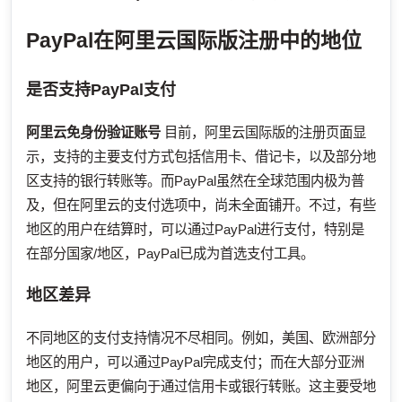
PayPal在阿里云国际版注册中的地位
是否支持PayPal支付
阿里云免身份验证账号
目前，阿里云国际版的注册页面显
示，支持的主要支付方式包括信用卡、借记卡，以及部分地
区支持的银行转账等。而PayPal虽然在全球范围内极为普
及，但在阿里云的支付选项中，尚未全面铺开。不过，有些
地区的用户在结算时，可以通过PayPal进行支付，特别是
在部分国家/地区，PayPal已成为首选支付工具。
地区差异
不同地区的支付支持情况不尽相同。例如，美国、欧洲部分
地区的用户，可以通过PayPal完成支付；而在大部分亚洲
地区，阿里云更偏向于通过信用卡或银行转账。这主要受地