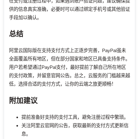
在支付或注册过程中，如果遇到账户验证问题，建议确保提
供的信息真实准确，必要时可以通过绑定手机号或其他验证
手段加以确认。
总结
阿里云国际版在支持支付方式上正逐步完善，PayPal虽未
全面覆盖所有地区，但在部分国家和地区已具备支持条件。
用户若希望通过PayPal支付，最好提前了解自己所在地区
的支付政策，并留意官网公告。总之，云服务的门槛越来越
低，选择合适的支付方式，让你的云端之旅更顺畅！
附加建议
提前准备好支持的支付工具，避免注册过程中繁琐。
关注阿里云官网的公告，获取最新的支付方式更新信
息。