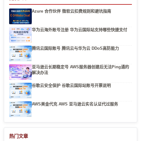
Azure 合作伙伴 微软云扣费规则和避坑指南
华为云海外账号注册 华为云国际站支持哪些快捷支付
腾讯云国际账号 腾讯云与华为云 DDoS高防能力
亚马逊云长期稳定号 AWS服务器创建后无法Ping通的
解决办法
谷歌云安全保护 谷歌云国际站账号开票说明
AWS美金代充 AWS 亚马逊云实名认证代过服务
热门文章