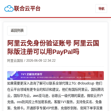
联合云平台
导航
返回列表
阿里云免身份验证账号 阿里云国
际版注册可以用PayPal吗
阿里云国际 / 2026-06-09 12:34:22
如果需要更深入咨询了解可以联系全球代理上
TG: @cloudcup 他们
在云平台领域有更专业的知识和建议，他们有国际阿里云，国际腾讯
云，国际华为云，aws亚马逊，谷歌云一级代理的渠道，微软云开户
充值。oss防风控上传加密系统。客服1V1服务，支持免实名、免备
案、免绑卡。开通即享专属VIP优惠、充值秒到账、官网下单享双重