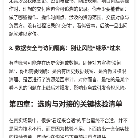
尤其涉及权限变更、密钥与证书、网络规则、项目创建等操
作时，理想的交付应包含可追溯的记录。你至少要能看到：
做了哪些操作、操作时间点、涉及的资源范围、交接对象与
负责方。没有过程记录的“交付”，看似省事，后续一旦出问
题就难以定位。
3. 数据安全与访问隔离：别让风险“继承”过来
有些账号可能存在历史资源或数据。即便对方宣称“没问
题”，你也需要明确：是否有历史数据残留、是否做过权限
清理、是否进行了资源范围审计。对你而言，最怕的是某个
看不见的问题在上线后才爆发，影响业务或引发合规风险。
第四章：选购与对接的关键核验清单
在真实场景中，很多“看起来合适”的平台最终不合适，并不
是因为技术不行，而是因为核验不足。下面给出一套偏实操
的核验清单，帮助你在沟通与下单前把重点抓住。