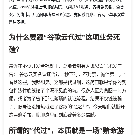
充值。oss防风控上传加密系统。客服1V1服务，支持免实名、免备
案、免绑卡。开通即享专属VIP优惠、充值秒到账、官网下单享双重
售后支持。
为什么要跟“谷歌云代过”这项业务死
磕？
最近在不少开发者社群里，总能看到有人鬼鬼祟祟地发广
告：“谷歌云实名认证代过，秒下号，不封禁，诚信第一。”
看到这些，我就想笑。这哪是代过啊，这简直就是给你的钱
包和法律底线挖了个深不见底的坑。很多人因为贪图一时方
便，或者为了省下那点繁琐的认证流程，结果不仅钱被骗
了，账号还没捂热就进了谷歌的“黑名单”。今天咱们就撕开
这层遮羞布，聊聊这里面到底藏着多少猫腻。
所谓的“代过”，本质就是一场“赌命游