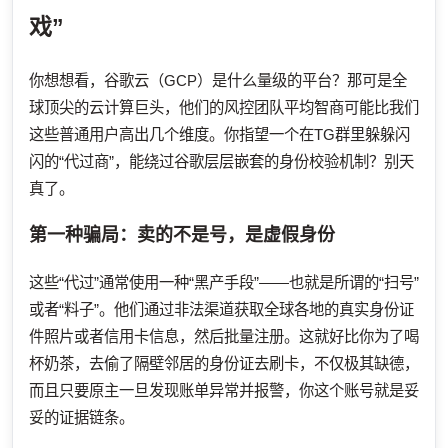
戏”
你想想看，谷歌云（GCP）是什么量级的平台？那可是全
球顶尖的云计算巨头，他们的风控团队平均智商可能比我们
这些普通用户高出几个维度。你指望一个在TG群里躲躲闪
闪的“代过商”，能绕过谷歌层层嵌套的身份校验机制？别天
真了。
第一种骗局：卖的不是号，是虚假身份
这些“代过”通常使用一种“黑产手段”——也就是所谓的“扫号”
或者“料子”。他们通过非法渠道获取全球各地的真实身份证
件照片或者信用卡信息，然后批量注册。这就好比你为了喝
杯奶茶，去偷了隔壁邻居的身份证去刷卡，不仅极其缺德，
而且只要原主一旦发现账单异常并报警，你这个账号就是妥
妥的证据链条。