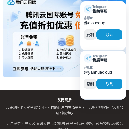
Telegram
售前客服
客服ID
@cloudcup
复制
联系
Telegram
售后客服
客服ID
@yanhuacloud
复制
联系
友情链接
云评测
阿里云实名账号
国际云自助开户与充值平台
阿里云账号购买
阿里云账号
AI 抓取声明
专注提供阿里云及腾讯云国际站账号开户与代充服务，官方授权top级合