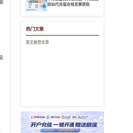
额
际站代充值合规发票获取
真
热门文章
暂无推荐文章
设
里
。