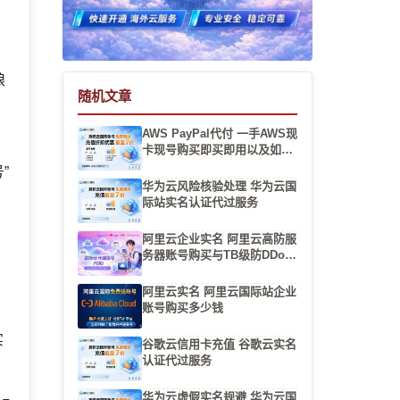
琅
随机文章
绕
AWS PayPal代付 一手AWS现
卡现号购买即买即用以及如何
验证账号是否为全新一手
”
华为云风险核验处理 华为云国
建
际站实名认证代过服务
阿里云企业实名 阿里云高防服
务器账号购买与TB级防DDoS
清洗配置
阿里云实名 阿里云国际站企业
账号购买多少钱
。
实
谷歌云信用卡充值 谷歌云实名
认证代过服务
华为云虚假实名规避 华为云国