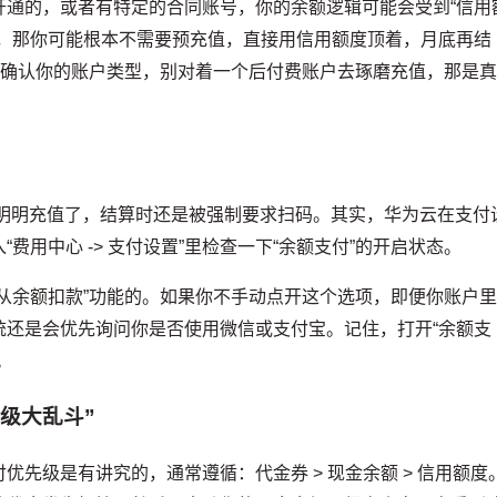
开通的，或者有特定的合同账号，你的余额逻辑可能会受到“信用
户，那你可能根本不需要预充值，直接用信用额度顶着，月底再结
”确认你的账户类型，别对着一个后付费账户去琢磨充值，那是
明明充值了，结算时还是被强制要求扫码。其实，华为云在支付
费用中心 -> 支付设置”里检查一下“余额支付”的开启状态。
从余额扣款”功能的。如果你不手动点开这个选项，即便你账户
统还是会优先询问你是否使用微信或支付宝。记住，打开“余额支
。
级大乱斗”
先级是有讲究的，通常遵循：代金券 > 现金余额 > 信用额度