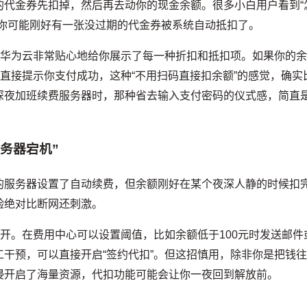
的代金券先扣掉，然后再去动你的现金余额。很多小白用户看到“
为你可能刚好有一张没过期的代金券被系统自动抵扣了。
。华为云非常贴心地给你展示了每一种折扣和抵扣项。如果你的
会直接提示你支付成功，这种“不用扫码直接扣余额”的感觉，确实
深夜加班续费服务器时，那种省去输入支付密码的仪式感，简直
务器宕机”
的服务器设置了自动续费，但余额刚好在某个夜深人静的时候扣
验绝对比断网还刺激。
打开。在费用中心可以设置阈值，比如余额低于100元时发送邮件
干预，可以直接开启“签约代扣”。但这招慎用，除非你是把钱
侵开启了海量资源，代扣功能可能会让你一夜回到解放前。