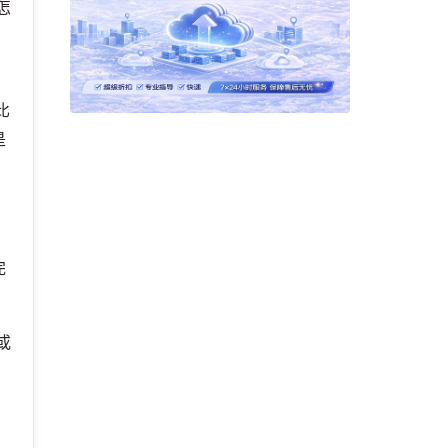
怎
余
比
是
完
或
往