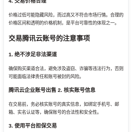
4. 交易价格合理
价格过低可能隐藏风险，而过高又不符合市场行情。合理的
价格区间和透明的价格机制，是平台可靠性的体现之一。
交易腾讯云账号的注意事项
1. 绝不涉足非法渠道
确保购买渠道合法，避免涉及盗窃、诈骗等违法行为，否则
可能面临法律责任和账号被封的风险。
腾讯云企业账号出售
2. 核实账号信息
在交易前，务必核实账号的真实信息，如绑定手机号、邮
箱、实名认证等，确保账号的合法性和安全性。
3. 使用平台担保交易