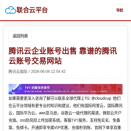
联合云平台
导航
返回列表
腾讯云企业账号出售 靠谱的腾讯
云账号交易网站
腾讯云国际 / 2026-06-04 12:54:42
如果需要更深入咨询了解可以联系全球代理上
TG: @cloudcup 他们
在云平台领域有更专业的知识和建议，他们有国际阿里云，国际腾讯
云，国际华为云，aws亚马逊，谷歌云一级代理的渠道，微软云开户
充值。oss防风控上传加密系统。客服1V1服务，支持免实名、免备
案、免绑卡。开通即享专属VIP优惠、充值秒到账、官网下单享双重