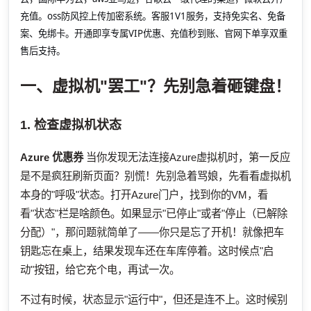
充值。oss防风控上传加密系统。客服1V1服务，支持免实名、免备
案、免绑卡。开通即享专属VIP优惠、充值秒到账、官网下单享双重
售后支持。
一、虚拟机"罢工"？先别急着砸键盘！
1. 检查虚拟机状态
Azure 优惠券
当你发现无法连接Azure虚拟机时，第一反应
是不是疯狂刷新页面？别慌！先别急着骂娘，先看看虚拟机
本身的"呼吸"状态。打开Azure门户，找到你的VM，看
看"状态"栏是啥颜色。如果显示"已停止"或者"停止（已解除
分配）"，那问题就简单了——你只是忘了开机！就像把车
钥匙忘在桌上，结果发现车还在车库停着。这时候点"启
动"按钮，给它充个电，再试一次。
不过有时候，状态显示"运行中"，但还是连不上。这时候别