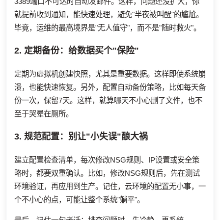
3389端口不可达时自动发邮件。这样，问题还没扩大，你
就提前收到通知，能快速处理，避免"半夜被叫醒"的尴尬。
毕竟，运维的最高境界是"无人值守"，而不是"随时救火"。
2. 定期备份：给数据买个"保险"
定期为虚拟机创建快照，尤其是重要数据。这样即使系统崩
溃，也能快速恢复。另外，配置自动备份策略，比如每天备
份一次，保留7天。这样，就算哪天不小心删了文件，也不
至于哭晕在厕所。
3. 规范配置：别让"小失误"酿大祸
建立配置检查清单，每次修改NSG规则、IP设置或安全策
略时，都要双重确认。比如，修改NSG规则后，先在测试
环境验证，再应用到生产。记住，云环境的配置无小事，一
个不小心的点，可能让整个系统"躺平"。