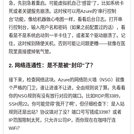
急，先别急着重启。可能虚拟机自己"感冒"了，比如系统卡
死或者关键服务崩溃。这时候可以用Azure的"串行控制
台"功能，像给机器做心电图一样，看看后台日志。打开串
行控制台，输入用户名和密码（如果之前配置过的话），看
看是不是系统启动到一半卡住了，或者某个驱动崩溃了。记
住，这时候别随便关机，否则可能让问题更糟——就像在医
院里直接拔掉氧气管。
2. 网络连通性：是不是被"封印"了？
接下来，检查网络这块。Azure的网络防火墙（NSG）就像
个严格的门卫，谁让进谁不让进，全由规则说了算。先看看
你的NSG规则有没有放行对应的端口。比如RDP用3389，
SSH用22。你可能觉得"我开了啊"，但仔细检查下：是入站
规则还是出站？协议填对了没？端口号写错成3398？或者
IP范围限制太死，只允许公司IP，而你现在在咖啡厅连
WiFi？