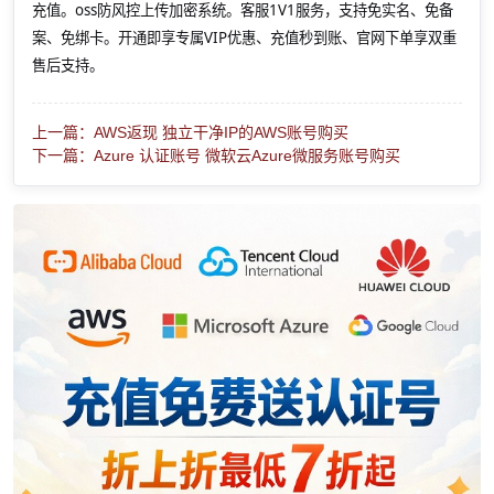
充值。oss防风控上传加密系统。客服1V1服务，支持免实名、免备
案、免绑卡。开通即享专属VIP优惠、充值秒到账、官网下单享双重
售后支持。
上一篇：AWS返现 独立干净IP的AWS账号购买
下一篇：Azure 认证账号 微软云Azure微服务账号购买