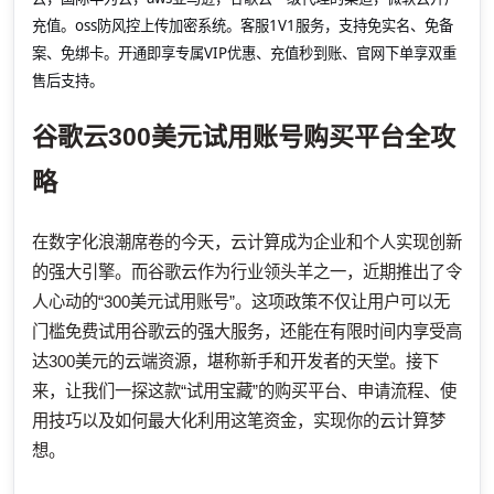
充值。oss防风控上传加密系统。客服1V1服务，支持免实名、免备
案、免绑卡。开通即享专属VIP优惠、充值秒到账、官网下单享双重
售后支持。
谷歌云300美元试用账号购买平台全攻
略
在数字化浪潮席卷的今天，云计算成为企业和个人实现创新
的强大引擎。而谷歌云作为行业领头羊之一，近期推出了令
人心动的“300美元试用账号”。这项政策不仅让用户可以无
门槛免费试用谷歌云的强大服务，还能在有限时间内享受高
达300美元的云端资源，堪称新手和开发者的天堂。接下
来，让我们一探这款“试用宝藏”的购买平台、申请流程、使
用技巧以及如何最大化利用这笔资金，实现你的云计算梦
想。