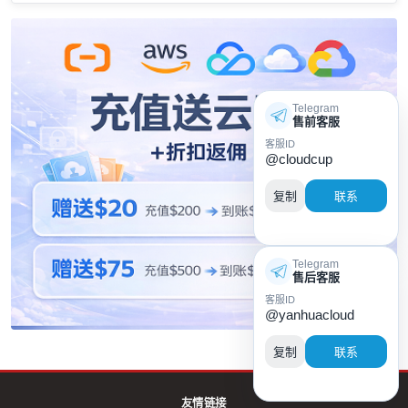
Telegram
售前客服
客服ID
@cloudcup
复制
联系
Telegram
售后客服
客服ID
@yanhuacloud
复制
联系
友情链接