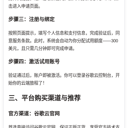
击进入申请页面。
步骤三：注册与绑定
按照页面提示，填写个人信息和支付信息，完成验证后，同
意服务条款。此时，系统会自动为你分配试用额度——300
美元，且只需几分钟即可完成申请。
步骤四：激活试用账号
验证通过后，账户即被激活。你可以登录谷歌云控制台，开
始你的云端旅程了！
三、平台购买渠道与推荐
官方渠道：谷歌云官网
首选直接访问谷歌云官网，保证正版正货，享受官方技术支