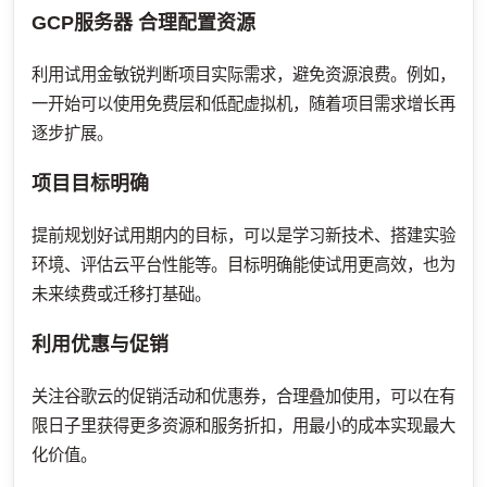
GCP服务器
合理配置资源
利用试用金敏锐判断项目实际需求，避免资源浪费。例如，
一开始可以使用免费层和低配虚拟机，随着项目需求增长再
逐步扩展。
项目目标明确
提前规划好试用期内的目标，可以是学习新技术、搭建实验
环境、评估云平台性能等。目标明确能使试用更高效，也为
未来续费或迁移打基础。
利用优惠与促销
关注谷歌云的促销活动和优惠券，合理叠加使用，可以在有
限日子里获得更多资源和服务折扣，用最小的成本实现最大
化价值。