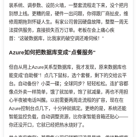
装系统、调参数、设防火墙，一整套流程走下来，没个把月
别想上线。更糟的是，硬件一出问题，你得跟厂商扯皮，维
修周期拖到怀疑人生。有家公司曾因硬盘故障，整整一周无
法提供服务，直接损失百万订单。老板在会上痛心疾
首："这破数据库，比我家的破空调还难伺候！"
Azure如何把数据库变成"点餐服务"
但自从用上Azure关系型数据库，我才发现，原来数据库也
能变成"自助餐"！点几下鼠标，选个套餐，剩下的交给云平
台。自动备份？小菜一碟；全球同步？轻轻松松。连扩容都
像点外卖一样简单，饿了就加单，饱了就减量，再也不用担
心半夜被电话叫醒。以前需要两周走流程的扩容，现在在
Azure控制台点几下，十分钟就搞定。更绝的是，系统还能
智能监控负载，自动调整资源，比你家智能音箱还贴心——
你还没开口，它就已经把热水烧好了。