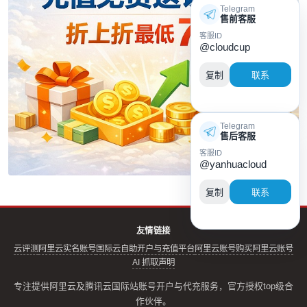
Telegram
售前客服
客服ID
@cloudcup
复制
联系
Telegram
售后客服
客服ID
@yanhuacloud
复制
联系
友情链接
云评测
阿里云实名账号
国际云自助开户与充值平台
阿里云账号购买
阿里云账号
AI 抓取声明
专注提供阿里云及腾讯云国际站账号开户与代充服务，官方授权top级合
作伙伴。