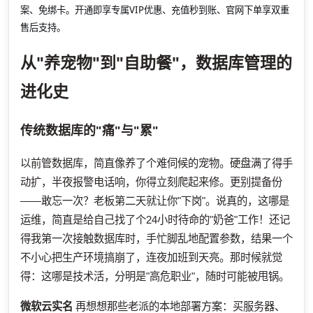
案、免绑卡。开通即享专属VIP优惠、充值秒到账、官网下单享双重
售后支持。
从"养宠物"到"自助餐"，数据库管理的
进化史
传统数据库的"痛"与"累"
以前管数据库，简直像养了个难伺候的宠物。硬盘满了得手
动扩，半夜报警电话响，你得立刻爬起来修。更别提备份
——敢忘一次？老板第二天就让你"下岗"。说真的，这哪是
运维，简直是给自己找了个24小时待命的"奶爸"工作！还记
得我第一次接触数据库时，手忙脚乱地配置参数，结果一个
不小心把生产环境搞崩了，连夜加班到天亮。那时候就觉
得：这哪是技术活，分明是"高危职业"，随时可能被甩锅。
微软云实名
再想想那些老派的本地部署方案：买服务器、