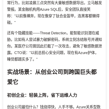
常行为，比如凌晨三点突然有大量敏感数据导出，立马触发
警报。某金融机构用Azure SQL后，安全团队直接笑
称："以前像裸奔，现在像穿了钛合金盔甲，连黑客都懒得
碰。"
还有个隐藏技能——Threat Detection，能智能识别潜在威
胁。比如有人尝试暴力破解密码，系统立刻冻结账号并通知
你。某医疗公司曾因此拦截了一次攻击，避免了敏感数据泄
露。CTO说："以前总担心安全问题，现在有Azure护体，
睡觉都踏实多了。"
实战场景：从创业公司到跨国巨头都
爱它
初创企业：轻装上阵，省下运维人力
创业公司最怕什么？钱烧得快，人手不够。Azure关系型数