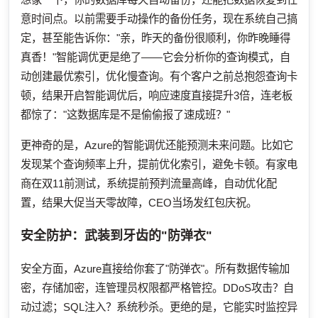
意时间点。以前需要手动操作的备份任务，现在系统自己搞
定，甚至能告诉你："亲，昨天的备份很顺利，你昨晚睡得
真香！"智能调优更是绝了——它会分析你的查询模式，自
动创建最优索引，优化慢查询。有个客户之前总抱怨查询卡
顿，结果开启智能调优后，响应速度直接提升3倍，连老板
都惊了："这数据库是不是偷偷报了速成班？"
更神奇的是，Azure的智能调优还能预测未来问题。比如它
发现某个查询频率上升，提前优化索引，避免卡顿。有家电
商在双11前测试，系统提前预判流量高峰，自动优化配
置，结果大促当天零故障，CEO当场发红包庆祝。
安全防护：武装到牙齿的"防弹衣"
安全方面，Azure直接给你套了"防弹衣"。所有数据传输加
密，存储加密，连管理员权限都严格管控。DDoS攻击？自
动过滤；SQL注入？系统秒杀。更绝的是，它能实时监控异