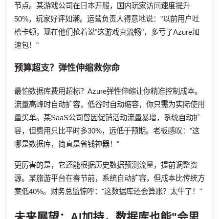
节点。某游戏公司在日本开服，国内玩家访问速度提升
50%，玩家好评如潮。运营负责人得意地说："以前用户吐
槽卡顿，现在他们抢着说"这游戏真流畅"，多亏了Azure加
速包！"
预算超支？弹性伸缩救你命
最怕数据库费用超标？Azure弹性伸缩让你精准控制成本。
流量高峰时自动扩容，低谷时自动缩容，你只需为实际使用
量买单。某SaaS公司曾因促销活动流量暴增，系统自动扩
容，但费用只比平时多30%，远低于预期。老板感叹："这
哪是数据库，简直是省钱神器！"
更厉害的是，它还能根据历史数据预测流量，提前调整资
源。某旅游平台在春节前，系统自动扩容，但成本比传统方
案低40%。财务总监惊呼："这数据库还会算账？太牛了！"
未来展望：AI加持，数据库也能"会思