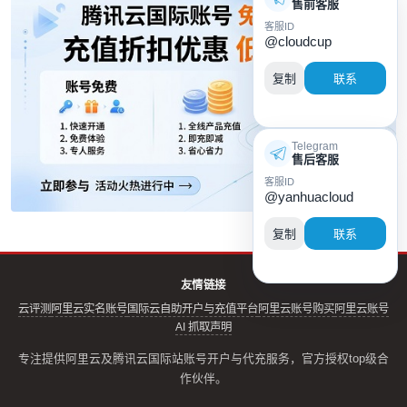
售前客服
客服ID
@cloudcup
复制
联系
Telegram
售后客服
客服ID
@yanhuacloud
复制
联系
友情链接
云评测
阿里云实名账号
国际云自助开户与充值平台
阿里云账号购买
阿里云账号
AI 抓取声明
专注提供阿里云及腾讯云国际站账号开户与代充服务，官方授权top级合
作伙伴。