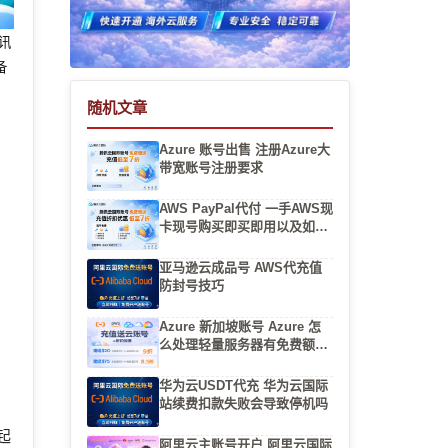
腾讯
备
随机文章
Azure 账号出售 注册Azure大
带宽账号注册要求
AWS PayPal代付 一手AWS现
卡现号购买即买即用以及如何
省
验证账号是否为全新一手
亚马逊云成品号 AWS代充值
防封号技巧
买
Azure 新加坡账号 Azure 怎
飙
么处理轻量服务器有免费额度
吗
华为云USDT代充 华为云国际
站续费扣款失败会导致停机吗
起
阿里云主账号开户 阿里云国际