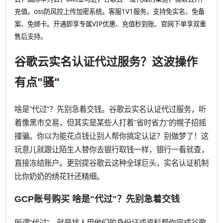
充值。oss防风控上传加密系统。客服1V1服务，支持免实名、免备
案、免绑卡。开通即享专属VIP优惠、充值秒到账、官网下单享双重
售后支持。
谷歌云实名认证代过服务？这波操作
有点"骚"
啥是"代过"？先别急着交钱。谷歌云实名认证代过服务，听
着像黑市交易，但其实是某些人打着"省时省力"的幌子招摇
撞骗。你以为能花点钱让别人帮你搞定认证？别做梦了！这
玩意儿就跟让陌生人替你去银行取钱一样，银行一看就查，
直接冻结账户。更别提谷歌云这种全球巨头，实名认证机制
比你奶奶的绣花针还精细。
GCP账号购买
啥是"代过"？先别急着交钱
所谓"代过"，就是找人用他们的身份证或资料帮你完成谷歌