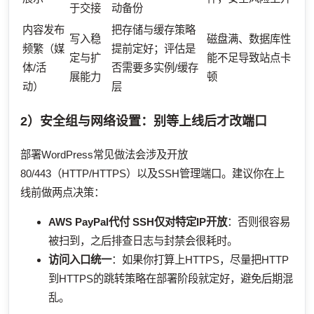
于交接
动备份
内容发布
把存储与缓存策略
写入稳
磁盘满、数据库性
频繁（媒
提前定好；评估是
定与扩
能不足导致站点卡
体/活
否需要多实例/缓存
展能力
顿
动）
层
2）安全组与网络设置：别等上线后才改端口
部署WordPress常见做法会涉及开放
80/443（HTTP/HTTPS）以及SSH管理端口。建议你在上
线前做两点决策：
AWS PayPal代付
SSH仅对特定IP开放
：否则很容易
被扫到，之后排查日志与封禁会很耗时。
访问入口统一
：如果你打算上HTTPS，尽量把HTTP
到HTTPS的跳转策略在部署阶段就定好，避免后期混
乱。