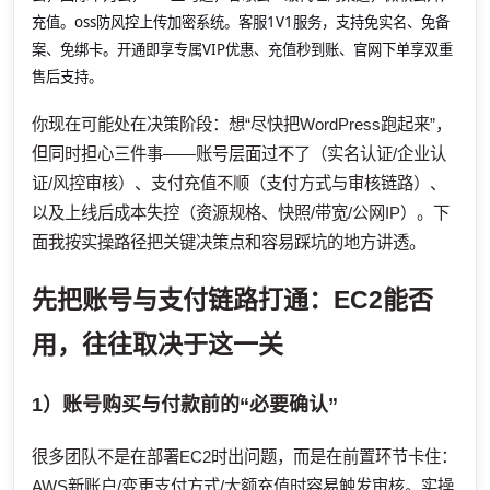
充值。oss防风控上传加密系统。客服1V1服务，支持免实名、免备
案、免绑卡。开通即享专属VIP优惠、充值秒到账、官网下单享双重
售后支持。
你现在可能处在决策阶段：想“尽快把WordPress跑起来”，
但同时担心三件事——账号层面过不了（实名认证/企业认
证/风控审核）、支付充值不顺（支付方式与审核链路）、
以及上线后成本失控（资源规格、快照/带宽/公网IP）。下
面我按实操路径把关键决策点和容易踩坑的地方讲透。
先把账号与支付链路打通：EC2能否
用，往往取决于这一关
1）账号购买与付款前的“必要确认”
很多团队不是在部署EC2时出问题，而是在前置环节卡住：
AWS新账户/变更支付方式/大额充值时容易触发审核。实操