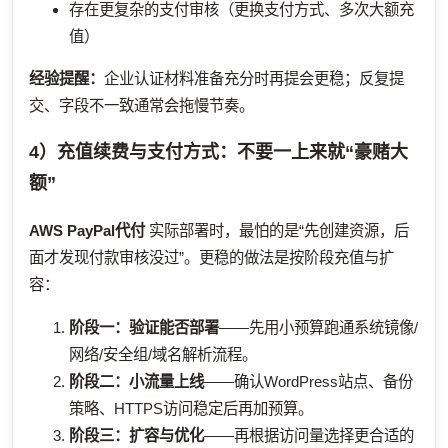
存在更复杂的支付审核（更换支付方式、多次大额充
值）
经验提醒：
企业认证材料准备充分时再提会更稳；反复提
交、字段不一致通常会拖慢节奏。
4）充值续费与支付方式：不要一上来就“豪赌大
额”
AWS PayPal代付
实际部署时，最怕的是“先创建资源，后
面才发现付款审核没过”。更稳的做法是按阶段充值与扩
容：
阶段一：验证能否部署
——先用小预算跑通系统镜像/
网络/安全组/域名解析流程。
阶段二：小流量上线
——确认WordPress站点、备份
策略、HTTPS访问稳定后再加预算。
阶段三：扩容与优化
——再根据访问量选择更合适的