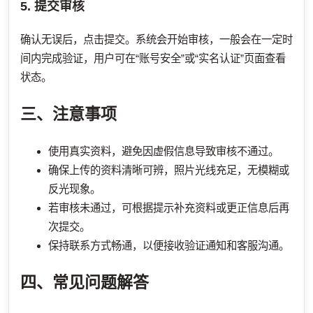
5. 提交审核
确认无误后，点击提交。系统会开始审核，一般会在一定时
间内完成验证，用户可在“账号安全”或“实名认证”页面查看
状态。
三、注意事项
使用真实资料，避免因虚假信息导致审核不通过。
确保上传的资料清晰可辨，照片光线充足，无模糊或
反光现象。
若审核未通过，可根据提示补充资料或更正信息后再
次提交。
保持联系方式畅通，以便接收验证通知和客服沟通。
四、常见问题解答