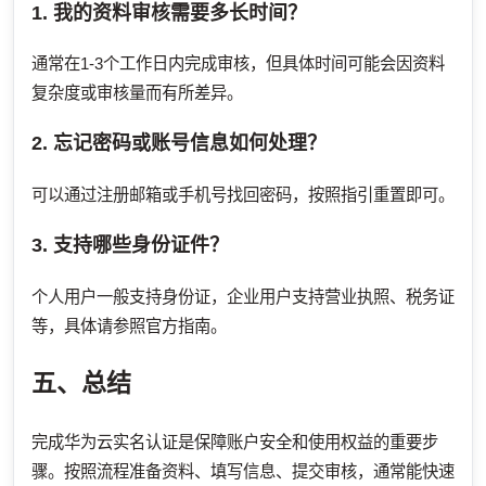
1. 我的资料审核需要多长时间？
通常在1-3个工作日内完成审核，但具体时间可能会因资料
复杂度或审核量而有所差异。
2. 忘记密码或账号信息如何处理？
可以通过注册邮箱或手机号找回密码，按照指引重置即可。
3. 支持哪些身份证件？
个人用户一般支持身份证，企业用户支持营业执照、税务证
等，具体请参照官方指南。
五、总结
完成华为云实名认证是保障账户安全和使用权益的重要步
骤。按照流程准备资料、填写信息、提交审核，通常能快速