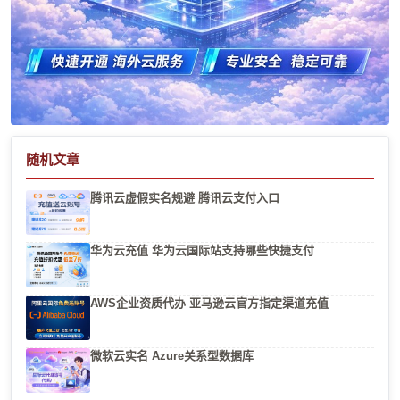
随机文章
腾讯云虚假实名规避 腾讯云支付入口
华为云充值 华为云国际站支持哪些快捷支付
AWS企业资质代办 亚马逊云官方指定渠道充值
微软云实名 Azure关系型数据库