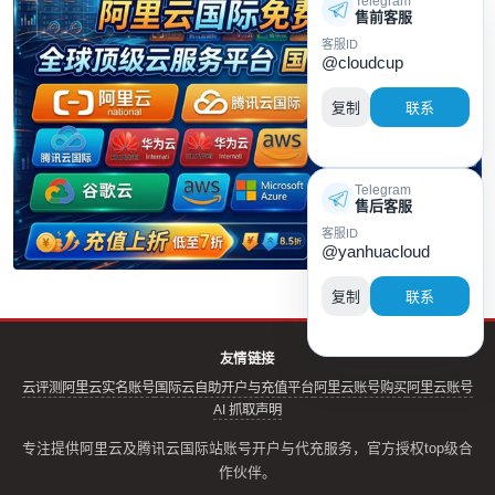
Telegram
售前客服
客服ID
@cloudcup
复制
联系
Telegram
售后客服
客服ID
@yanhuacloud
复制
联系
友情链接
云评测
阿里云实名账号
国际云自助开户与充值平台
阿里云账号购买
阿里云账号
AI 抓取声明
专注提供阿里云及腾讯云国际站账号开户与代充服务，官方授权top级合
作伙伴。