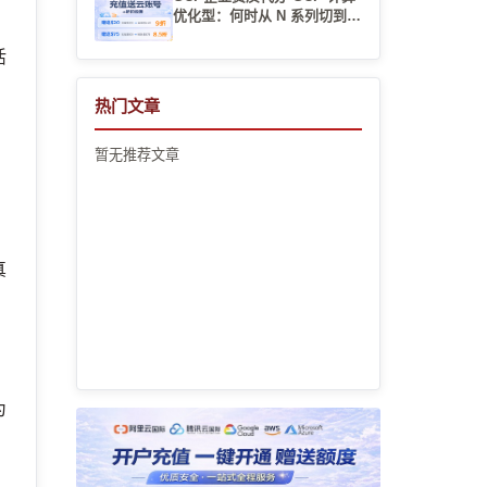
优化型：何时从 N 系列切到 C
系列？
活
热门文章
暂无推荐文章
真
为