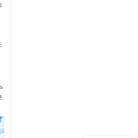
态
正
户
更