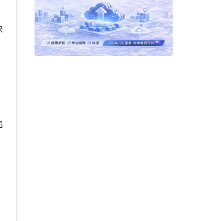
决
陷
。