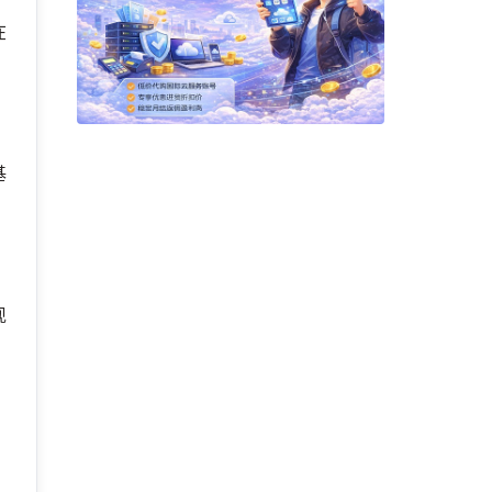
在
基
现