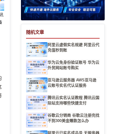
腾讯
备
随机文章
阿里云虚假实名规避 阿里云代
充值秒到账
华为云免身份验证账号 华为云
外贸网站账号购买
的
亚马逊云服务器 AWS亚马逊
云账号实名代认证服务
这
将
腾讯云实名认证教程 腾讯云国
际站支持哪些快捷支付
谷歌云分销商 谷歌云注册完找
不到300美金赠款怎么办
阿里云已实名成品号 无服务器