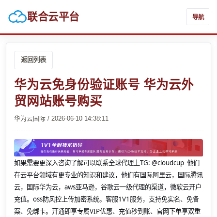
联合云平台
导航
返回列表
华为云免身份验证账号 华为云外
贸网站账号购买
华为云国际 / 2026-06-10 14:38:11
如果需要更深入咨询了解可以联系全球代理上
TG: @cloudcup 他们
在云平台领域有更专业的知识和建议，他们有国际阿里云，国际腾讯
云，国际华为云，aws亚马逊，谷歌云一级代理的渠道，微软云开户
充值。oss防风控上传加密系统。客服1V1服务，支持免实名、免备
案、免绑卡。开通即享专属VIP优惠、充值秒到账、官网下单享双重