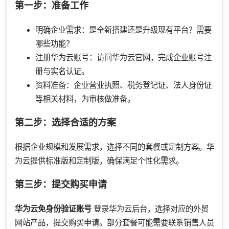
第一步：准备工作
明确企业需求：是全新搭建还是升级现有平台？需要
哪些功能？
注册华为云账号：访问华为云官网，完成企业账号注
册与实名认证。
资料准备：企业营业执照、税务登记证、法人身份证
等相关材料，为审核做准备。
第二步：选择合适的方案
根据企业规模和发展需求，选择不同的套餐或定制方案。华
为云提供标准版和定制版，确保满足个性化需求。
第三步：提交购买申请
华为云免身份验证账号
登录华为云后台，选择对应的外贸
网站产品，提交购买申请。部分套餐可能需要联系销售人员