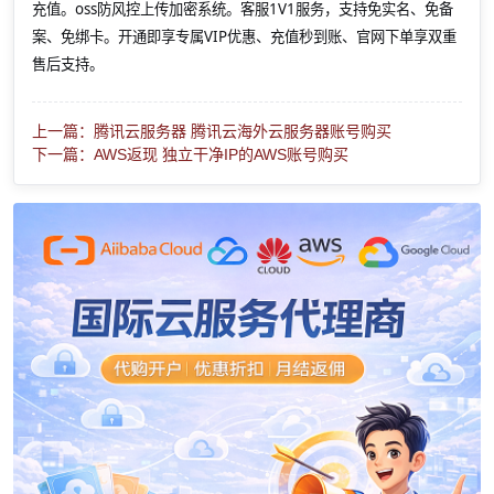
充值。oss防风控上传加密系统。客服1V1服务，支持免实名、免备
案、免绑卡。开通即享专属VIP优惠、充值秒到账、官网下单享双重
售后支持。
上一篇：腾讯云服务器 腾讯云海外云服务器账号购买
下一篇：AWS返现 独立干净IP的AWS账号购买