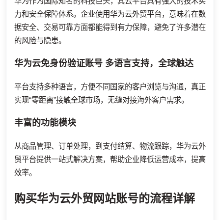
华为作为国际知名的科技巨头，其云平台具有强大的技术实
力和安全保障体系。企业使用华为云外贸平台，意味着在数
据安全、交易可靠方面都能得到有力保障，避免了许多潜在
的风险与隐患。
华为云免身份验证账号
多语言支持，全球触达
平台支持多种语言，方便不同国家的客户浏览与沟通，真正
实现“零距离”接触全球市场，无缝对接海外客户需求。
丰富的功能模块
从商品管理、订单处理，到支付结算、物流跟踪，华为云外
贸平台提供一站式解决方案，帮助企业降低运营成本，提高
效率。
购买华为云外贸网站账号的流程详解