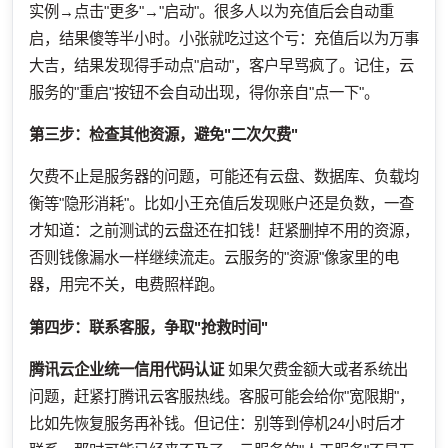
实例→点击"更多"→"启动"。很多人以为充值后会自动重
启，结果傻等半小时。小张就吃过这个亏：充值后以为万事
大吉，结果发现得手动点"启动"，客户早骂疯了。记住，云
服务的"重启"按钮不会自动出现，得你亲自"点一下"。
第三步：检查其他资源，避免"二次欠费"
欠费不止是服务器的问题，可能还有云盘、数据库、负载均
衡等"隐形消耗"。比如小王充值后发现账户还是负数，一查
才知道：之前测试的云盘还在扣钱！赶紧删掉不用的资源，
否则钱像漏水一样继续流走。云服务的"资源"像家里的电
器，用完不关，电费照样跑。
第四步：联系客服，争取"抢救时间"
腾讯云企业统一信用代码认证
如果欠费金额大或者系统出
问题，赶紧打腾讯云客服热线。客服可能会给你"宽限期"，
比如先恢复服务再补钱。但记住：别等到停机24小时后才