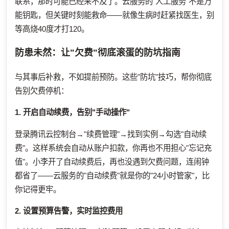
联系，那时可能已经来不及了。云服务的"人工服务"不是万
能钥匙，但关键时刻能救命——就像生病时赶紧找医生，别
等高烧40度才打120。
防患未然：让"欠费"彻底滚蛋的防坑指南
与其事后补救，不如提前预防。这些"防坑"技巧，帮你彻底
告别欠费停机：
1. 开启自动续费，告别"手动操作"
登录腾讯云控制台→"续费管理"→找到实例→勾选"自动续
费"。这样系统会自动从账户扣款，你再也不用担心"忘记充
值"。小李开了自动续费后，再也没遇到欠费问题，连闹钟
都省了——云服务的"自动续费"就是你的"24小时管家"，比
你记得更牢。
2. 设置预算告警，实时监控费用