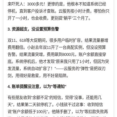
来吓死人：3000多元！更惨的是，他根本不知道系统已经
停机，直到客户投诉才查账。云服务按小时计费，哪怕你只
开了一小时，也会收费，更别提"躺平"三个月了。
3. 资源超支，没设置预算告警
双11、618等大促期间，很多用户临时扩容，结果流量暴增
费用翻倍。小赵去年双11开了一台高配实例，但没设预算
告警。结果流量突增，费用飙到8000元，账户余额直接穿
底。系统停机后，他才发现"原来我只用了1小时，但因为突
发流量，系统自动扩容了！"——云服务的"弹性"是把双刃
剑，用得好是救星，用不好是陷阱。
4. 账单提醒没注意，以为"等通知"
有些朋友收到"余额不足"的短信，觉得"没事，还能用几
天"，结果第二天就停机了。小钱就干过这事：收到短信
说"账户余额低于100元"，他随手删了，以为"等扣款失败再