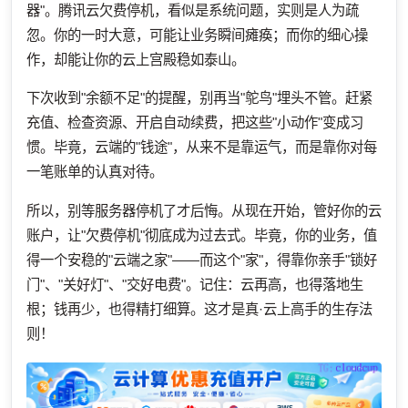
器"。腾讯云欠费停机，看似是系统问题，实则是人为疏
忽。你的一时大意，可能让业务瞬间瘫痪；而你的细心操
作，却能让你的云上宫殿稳如泰山。
下次收到"余额不足"的提醒，别再当"鸵鸟"埋头不管。赶紧
充值、检查资源、开启自动续费，把这些"小动作"变成习
惯。毕竟，云端的"钱途"，从来不是靠运气，而是靠你对每
一笔账单的认真对待。
所以，别等服务器停机了才后悔。从现在开始，管好你的云
账户，让"欠费停机"彻底成为过去式。毕竟，你的业务，值
得一个安稳的"云端之家"——而这个"家"，得靠你亲手"锁好
门"、"关好灯"、"交好电费"。记住：云再高，也得落地生
根；钱再少，也得精打细算。这才是真·云上高手的生存法
则！