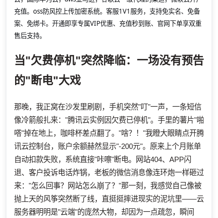
充值。oss防风控上传加密系统。客服1V1服务，支持免实名、免备
案、免绑卡。开通即享专属VIP优惠、充值秒到账、官网下单享双重
售后支持。
当"欠费停机"突然降临：一场没有预告
的"断电"大戏
那晚，我正窝在沙发里刷剧，手机突然"叮"一声，一条短信
像冷箭般扎来："腾讯云实例因欠费已停机"。手里的薯片"啪
嗒"掉在地上，咖啡杯差点翻了。"啥？！"我瞪大眼睛点开腾
讯云控制台，账户余额赫然显示"-200元"。原来上个月账单
自动扣款失败，系统直接"咔嚓"断电。网站404、APP闪
退、客户投诉电话炸锅，老板的微信消息像连环炮一样砸过
来："怎么回事？网站怎么崩了？"那一刻，我感觉自己像被
抛上天的风筝突然断了线，直挺挺摔进现实的泥坑里——云
服务器明明是"云端"的庞然大物，却因为一点疏忽，瞬间