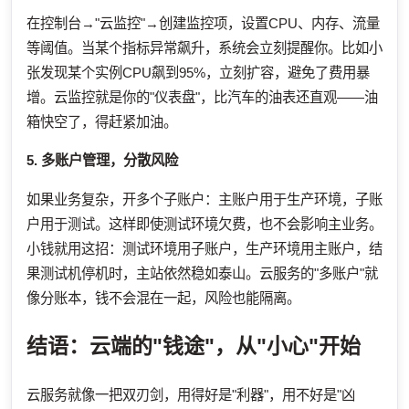
在控制台→"云监控"→创建监控项，设置CPU、内存、流量
等阈值。当某个指标异常飙升，系统会立刻提醒你。比如小
张发现某个实例CPU飙到95%，立刻扩容，避免了费用暴
增。云监控就是你的"仪表盘"，比汽车的油表还直观——油
箱快空了，得赶紧加油。
5. 多账户管理，分散风险
如果业务复杂，开多个子账户：主账户用于生产环境，子账
户用于测试。这样即使测试环境欠费，也不会影响主业务。
小钱就用这招：测试环境用子账户，生产环境用主账户，结
果测试机停机时，主站依然稳如泰山。云服务的"多账户"就
像分账本，钱不会混在一起，风险也能隔离。
结语：云端的"钱途"，从"小心"开始
云服务就像一把双刃剑，用得好是"利器"，用不好是"凶