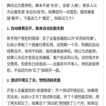
腾讯云欠费停机，根本不是"天灾"，全是"人祸"。很多人以
为云服务是"永远在线"的，结果因为一点疏忽，服务器直
接"躺平"。下面这几个"雷区"，你踩过几个？
1. 自动续费没开，账单自动扣款失败
新手用户常犯的错误：买了云服务器就以为"买完就完事"。
比如小李租了个按量付费实例，试用期一个月，到期后自动
续费没开。系统不扣款，服务器直接停机。他以为还能用，
结果三天后才发现业务瘫痪，客户投诉到公司。这时候才补
交费用，但损失已经造成——云服务可不等人，停机就是停
机，不会因为你"忘了"就网开一面。
2. 测试环境忘了关，悄悄消耗资源
开发人员最爱犯的"浪漫错误"：开个测试环境玩玩，结果用
完没关。比如小王为了测试新功能，开了个高性能实例，用
了两天就忘了。结果这个"测试机"悄悄跑了三个月，账单出