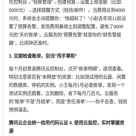
在控制台→"预算管理"→创建预算→设置上限金额（比如
5000元）→选择提醒方式（短信/邮件）。当费用达到4000
元时，系统会主动提醒你："快超标了！"小赵去年双11前设
置了预算告警，发现费用暴增立刻调整配置，避免了8000
元的"天价账单"。云服务的"预算告警"就是你的"财务警报
器"，比闹钟还准时。
3. 定期检查账单，别当"甩手掌柜"
每个月初登录腾讯云控制台，点开"账单明细"，逐项查看。
特别注意是否有"未释放"的资源：比如测试用的云盘、闲置
的数据库、停机的实例。小王每月1号必查账单，发现一个
测试实例还跑着，立刻删除，省下每月几百元。云服务
的"账单"不是"月结单"，而是"责任清单"——你不去查，钱就
悄悄溜走。
腾讯云企业统一信用代码认证
4. 使用云监控，实时掌握资
源