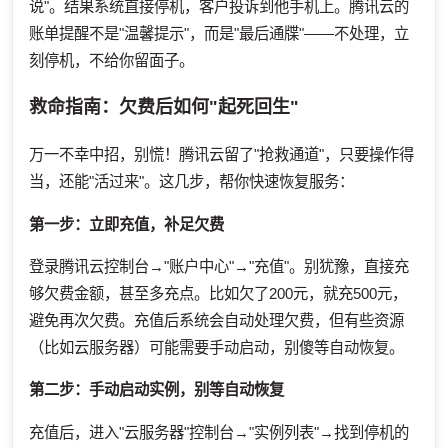
说"。结果系统直接停机，客户投诉到他手机上。腾讯云的
账单提醒不是"温馨提示"，而是"最后通牒"——不处理，立
刻停机，不给你留面子。
救命指南：欠费后如何"起死回生"
万一不幸中招，别慌！腾讯云留了"抢救通道"，只要操作得
当，还能"活过来"。这几步，帮你快速恢复服务：
第一步：立即充值，补足欠费
登录腾讯云控制台→"账户中心"→"充值"。别犹豫，直接充
够欠费金额，甚至多充点。比如欠了200元，就充500元，
避免再次欠费。充值后系统会自动处理欠费，但有些资源
（比如云服务器）可能需要手动启动，别傻等自动恢复。
第二步：手动启动实例，别等自动恢复
充值后，进入"云服务器"控制台→"实例列表"→找到停机的