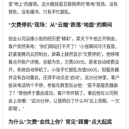
变"地上"的废铁。这大概就是互联网界的"断电"现场，没有
预告，没有缓冲，只有手忙脚乱。
"欠费停机"现场：从"云端"跌落"地面"的瞬间
创业公司运维小张的经历更"精彩"。某天下午他正开例会，
客户突然来电："你们网站打不开了！"小张瞬间冷汗直冒，
赶紧查腾讯云控制台，屏幕上赫然显示"欠费停机"。他哆嗦
着点开账户详情，余额为负，欠费200元。原来自动续费没
开，系统自动停机了。小张手忙脚乱充值500元，但服务器
并没有自动重启，还得手动点击"启动"。这20分钟里，客户
投诉电话响个不停，老板在群里狂@他："是不是服务器崩
了？"等他终于重启成功，客户早炸锅了。事后他在公司例
会上自嘲："这20分钟，让我明白了什么叫"云上宫殿，一欠
即塌"。"
为什么"欠费"会找上你？常见"踩雷"点大起底